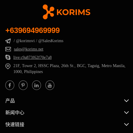
+639694969999
/ @korimsvi / @SalesKorims
sales@korims.net
live:c9a873f62f70e7a8
21F, Tower 2, HSSC Plaza, 26th St., BGC, Taguig, Metro Manila,
1000, Philippines
产品
新闻中心
快速链接