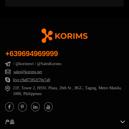
+639694969999
/ @korimsvi / @SalesKorims
sales@korims.net
live:c9a873f62f70e7a8
21F, Tower 2, HSSC Plaza, 26th St., BGC, Taguig, Metro Manila,
1000, Philippines
产品