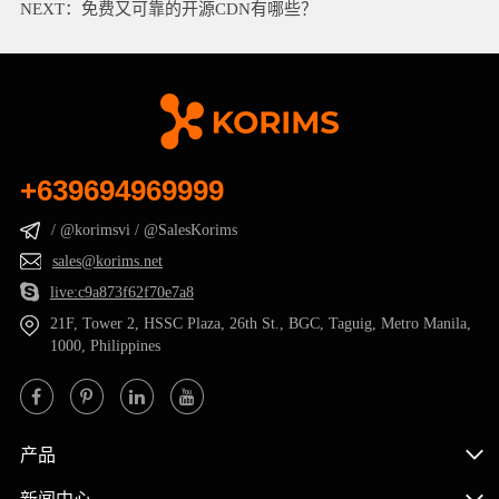
NEXT：
免费又可靠的开源CDN有哪些？
+639694969999
/ @korimsvi / @SalesKorims
sales@korims.net
live:c9a873f62f70e7a8
21F, Tower 2, HSSC Plaza, 26th St., BGC, Taguig, Metro Manila,
1000, Philippines
产品
新闻中心